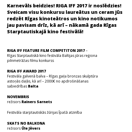
Karnevāls beidzies! RIGA IFF 2017 ir noslēdzies!
Sveicam visu konkursu laureātus un ceram Jūs
redzēt Rīgas kinoteātros un kino notikumos
jau pavisam drīz, kā arī – nākamā gada Rīgas
Starptautiskajā kino festivālā!
RIGA IFF FEATURE FILM COMPETITON 2017
–
Rīgas Starptautiskā kino festivāla Baltijas jūras reģiona
pilnmetrāžas filmu konkurss
RIGA IFF AWARD 2017
Festivāla galvenā balva – Rīgas gaiļa bronzas skulptūra
astoņās daļās, kā arī – 2000€ no apdrošināšanas
sabiedrības
Balta
NOVEMBRIS
režisors
Rainers Sarnets
Festivāla starptautiskās žūrijas Īpašā atzinība
SKATS NO BALKONA
režisors
Ūle Jēvers