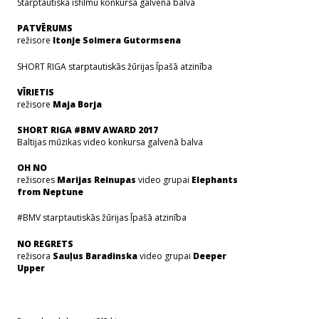
Starptautiskā īsfilmu konkursa galvenā balva
PATVĒRUMS
režisore
Itonje Soimera Gutormsena
SHORT RIGA starptautiskās žūrijas Īpašā atzinība
VĪRIETIS
režisore
Maja Borja
SHORT RIGA #BMV AWARD 2017
Baltijas mūzikas video konkursa galvenā balva
OH NO
režisores
Marijas Reinupas
video grupai
Elephants
from Neptune
#BMV starptautiskās žūrijas Īpašā atzinība
NO REGRETS
režisora
Sauļus Baradinska
video grupai
Deeper
Upper